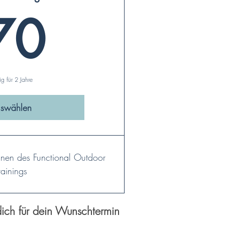
70€
70
ig für 2 Jahre
swählen
inen des Functional Outdoor
rainings
 dich für dein Wunschtermin